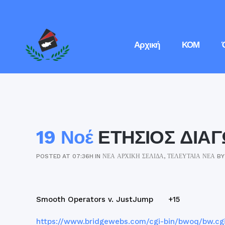
Αρχική
ΚΟΜ
19 Νοέ
ΕΤΗΣΙΟΣ ΔΙΑ
POSTED AT 07:36H
IN
ΝΈΑ ΑΡΧΙΚΉ ΣΕΛΊΔΑ
,
ΤΕΛΕΥΤΑΊΑ ΝΈΑ
B
Smooth Operators v. JustJump +15
https://www.bridgewebs.com/cgi-bin/bwoq/bw.cgi