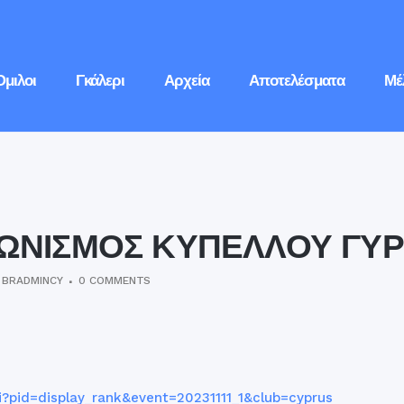
Όμιλοι
Γκάλερι
Αρχεία
Αποτελέσματα
Μέ
ΓΩΝΙΣΜΟΣ ΚΥΠΕΛΛΟΥ ΓΥΡ
Y
BRADMINCY
0 COMMENTS
?pid=display_rank&event=20231111_1&club=cyprus