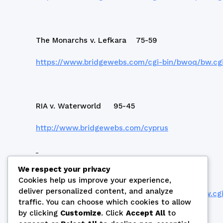
The Monarchs v. Lefkara 75-59
https://www.bridgewebs.com/cgi-bin/bwoq/bw.cgi
RIA v. Waterworld 95-45
http://www.bridgewebs.com/cyprus
We respect your privacy
Excalibur v. Jolie 73-35
Cookies help us improve your experience,
deliver personalized content, and analyze
https://www.bridgewebs.com/cgi-bin/bwop/bw.cgi
traffic. You can choose which cookies to allow
by clicking
Customize
. Click
Accept All
to