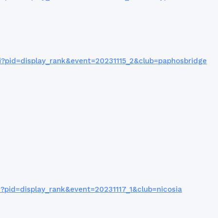
?pid=display_rank&event=20231115_2&club=paphosbridge
?pid=display_rank&event=20231117_1&club=nicosia