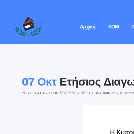
Αρχική
ΚΟΜ
07 Οκτ
Ετήσιος Διαγ
POSTED AT 07:11H
IN
ΤΕΛΕΥΤΑΊΑ ΝΈΑ
BY
BRADMINCY
0 COM