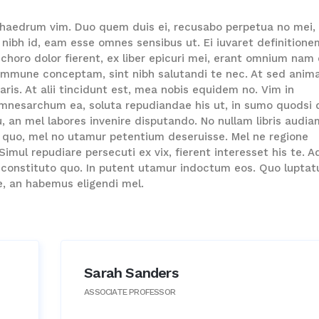
haedrum vim. Duo quem duis ei, recusabo perpetua no mei,
nibh id, eam esse omnes sensibus ut. Ei iuvaret definitione
choro dolor fierent, ex liber epicuri mei, erant omnium nam 
 commune conceptam, sint nibh salutandi te nec. At sed anima
ris. At alii tincidunt est, mea nobis equidem no. Vim in
 mnesarchum ea, soluta repudiandae his ut, in sumo quodsi q
, an mel labores invenire disputando. No nullam libris audia
 quo, mel no utamur petentium deseruisse. Mel ne regione
Simul repudiare persecuti ex vix, fierent interesset his te. A
s constituto quo. In putent utamur indoctum eos. Quo lupta
e, an habemus eligendi mel.
Sarah Sanders
ASSOCIATE PROFESSOR