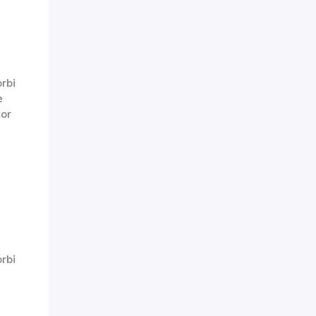
rbi
e
tor
u
rbi