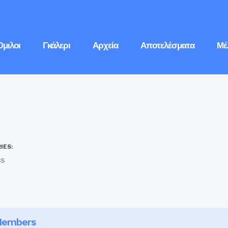
Όμιλοι
Γκάλερι
Αρχεία
Αποτελέσματα
Μέ
IES:
ss
embers