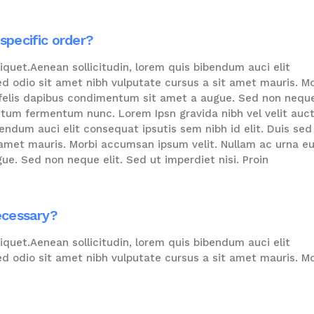
specific order?
liquet.Aenean sollicitudin, lorem quis bibendum auci elit
sed odio sit amet nibh vulputate cursus a sit amet mauris. Mo
 felis dapibus condimentum sit amet a augue. Sed non nequ
entum fermentum nunc. Lorem Ipsn gravida nibh vel velit auc
bendum auci elit consequat ipsutis sem nibh id elit. Duis sed
 amet mauris. Morbi accumsan ipsum velit. Nullam ac urna e
e. Sed non neque elit. Sed ut imperdiet nisi. Proin
ecessary?
liquet.Aenean sollicitudin, lorem quis bibendum auci elit
sed odio sit amet nibh vulputate cursus a sit amet mauris. Mo