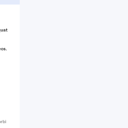
quat
eos.
rbi