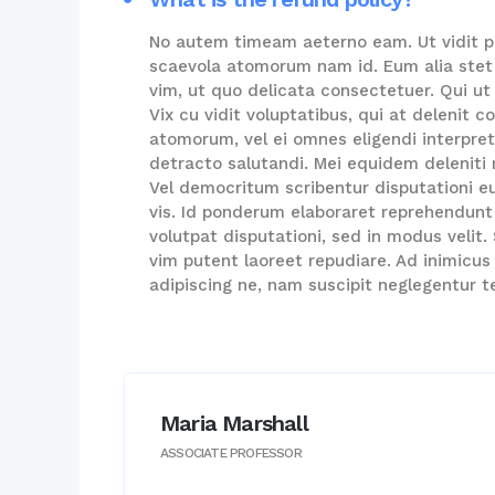
No autem timeam aeterno eam. Ut vidit p
scaevola atomorum nam id. Eum alia stet 
vim, ut quo delicata consectetuer. Qui ut 
Vix cu vidit voluptatibus, qui at delenit
atomorum, vel ei omnes eligendi interpreta
detracto salutandi. Mei equidem deleniti
Vel democritum scribentur disputationi eu
vis. Id ponderum elaboraret reprehendunt
volutpat disputationi, sed in modus velit. 
vim putent laoreet repudiare. Ad inimicu
adipiscing ne, nam suscipit neglegentur t
Maria Marshall
ASSOCIATE PROFESSOR