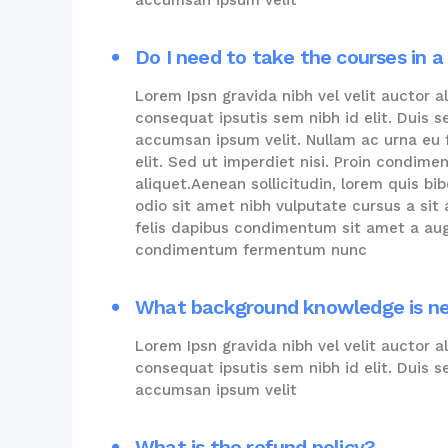
accumsan ipsum velit
Do I need to take the courses in a 
Lorem Ipsn gravida nibh vel velit auctor a
consequat ipsutis sem nibh id elit. Duis 
accumsan ipsum velit. Nullam ac urna eu
elit. Sed ut imperdiet nisi. Proin condim
aliquet.Aenean sollicitudin, lorem quis bi
odio sit amet nibh vulputate cursus a sit
felis dapibus condimentum sit amet a augu
condimentum fermentum nunc
What background knowledge is n
Lorem Ipsn gravida nibh vel velit auctor a
consequat ipsutis sem nibh id elit. Duis 
accumsan ipsum velit
What is the refund policy?